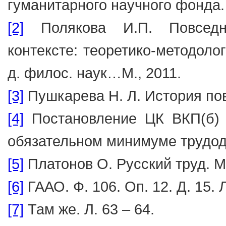
гуманитарного научного фонда
[2]
Полякова И.П. Повседне
контексте: теоретико-методолог
д. филос. наук…М., 2011.
[3]
Пушкарева Н. Л. История повс
[4]
Постановление ЦК ВКП(б)
обязательном минимуме трудо
[5]
Платонов О. Русский труд. М.
[6]
ГААО. Ф. 106. Оп. 12. Д. 15. Л
[7]
Там же. Л. 63 – 64.