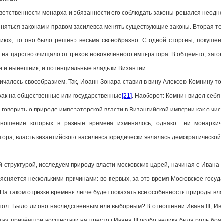
ственности монарха и обязанности его соблюдать законы решался неодно
няться законам и правом василевса менять существующие законы. Вторая те
 то оно было решено весьма своеобразно. С одной стороны, покушение
е на царство очищало от грехов новоявленного императора. В общем-то, заг
ли и нынешние, и потенциальные владыки Византии.
ось своеобразием. Так, Иоанн Зонара ставил в вину Алексею Комнину то
 как на общественные или государственные
[21]
. Наоборот: Комнин видел себ
орить о природе императорской власти в Византийской империи как о чисто
отношение которых в разные времена изменялось, однако ни монархич
тора, власть византийского василевса юридически являлась демократической
ктурой, исследуем природу власти московских царей, начиная с Ивана III
бъясняется несколькими причинами: во-первых, за это время Московское госуд
 На таком отрезке времени легче будет показать все особенности природы вл
л. Было ли оно наследственным или выборным? В отношении Ивана III, Ив
ству, причём при восшествии на престол Ивана III особо велика была роль 