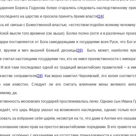
царения Бориса Годунова бояре старались следовать наследственному при
последнего на царство и просила принять бремя власти
[24]
.
ь её связью с Божественной властью, «естеством подобен всякому человеку 
ской мысли того времени (см. выше). Более полно (хотя и в различных про
дари поставляются от Бога самодержцами и государями всея Руси, что Бог и
от, вручим и меч вышней Божьей десницы
[26]
. Быть может, наиболее ярк
 не считал настоящими государями тех, кто не имел преемственности с импе
всё-таки последовал одной из традиций византийских правителей – а им
качестве соправителя
[28]
. Как верно заметил Чернявский, это копия соответ
о нам известно. Следует ли его считать влиянием жены великого княз
имому, да.
енность московских государей прослеживалась легко. Однако сын Ивана Гр
редаёт, что царь Фёдор указал на возможного наследника, однако только ес
ровать за избрание себя царём, несмотря на то, что даже в Англии его назы
ованию своих прав на престол византийскими порядками. В его грамоте на
вания, особенно с указаниями на отсутствие принадлежности к царскому род