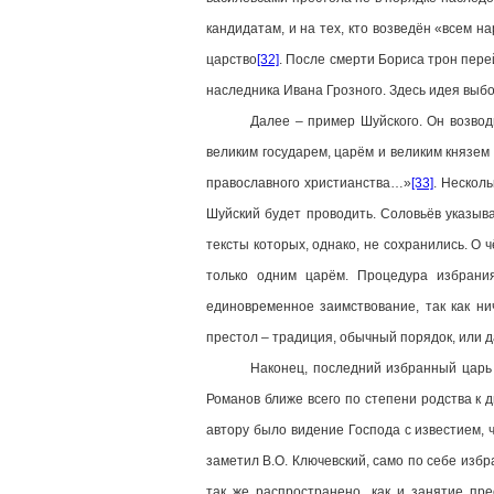
кандидатам, и на тех, кто возведён «всем н
царство
[32]
. После смерти Бориса трон пере
наследника Ивана Грозного. Здесь идея выбо
Далее – пример Шуйского. Он возводится 
великим государем, царём и великим князем
православного христианства…»
[33]
. Нескол
Шуйский будет проводить. Соловьёв указыва
тексты которых, однако, не сохранились. О
только одним царём. Процедура избрания
единовременное заимствование, так как ни
престол – традиция, обычный порядок, или 
Наконец, последний избранный царь – Ми
Романов ближе всего по степени родства к 
автору было видение Господа с известием, 
заметил В.О. Ключевский, само по себе изб
так же распространено, как и занятие пр