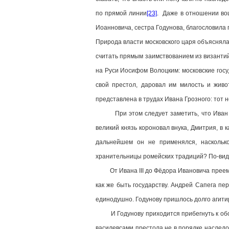
по прямой линии
[23]
. Даже в отношении во
Иоанновича, сестра Годунова, благословила 
Природа власти московского царя объяснялас
считать прямым заимствованием из византий
на Руси Иосифом Волоцким: московские госу
свой престол, даровал им милость и жив
представлена в трудах Ивана Грозного: тот
При этом следует заметить, что Иван III 
великий князь короновал внука, Дмитрия, в 
дальнейшем он не применялся, наскольк
хранительницы ромейских традиций? По-вид
От Ивана III до Фёдора Ивановича преемств
как же быть государству. Андрей Сапега пе
единодушно. Годунову пришлось долго агити
И Годунову приходится прибегнуть к обосн
василевсами престола не в порядке наследо