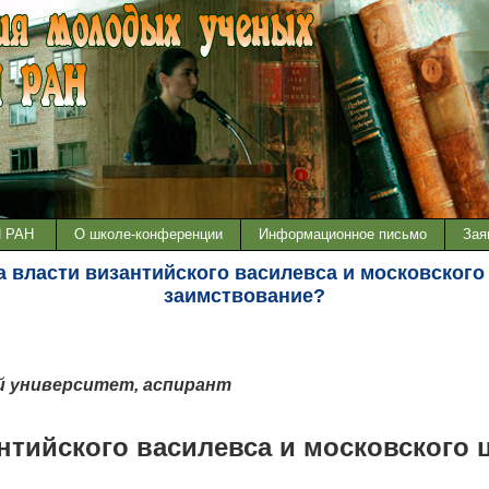
И РАН
О школе-конференции
Информационное письмо
Зая
 власти византийского василевса и московского
заимствование?
 университет, аспирант
нтийского василевса и московского 