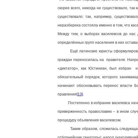
скорее всего, никогда не существовало, так
существовало: так, например, существова
неразбериха состояла именно в том, что каса
Между тем, о выборах василевсов до нас 
определённых групп населения в них остав
Ещё латинские юристы сформулировали док
граждан переносилась на правителя. Наприме
«диктатор», как Юстиниан, был избран на
обязательный порядок, которого занимающ
начинают обосновывать перенос власти Бо
правления
[13]
.
Постепенно в избрании василевса начала 
приверженность православию – в ином случ
процедуру объявления василевсом.
Таким образом, сложилась следующая груп
отборнейшие сенаторы), народ (находившийс