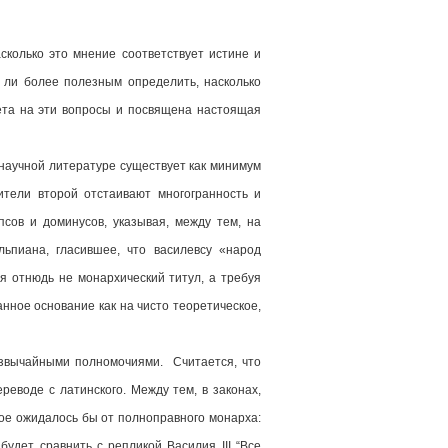
сколько это мнение соответствует истине и
 ли более полезным определить, насколько
вета на эти вопросы и посвящена настоящая
научной литературе существует как минимум
вители второй отстаивают многогранность и
сов и доминусов, указывая, между тем, на
льпиана, гласившее, что василевсу «народ
бя отнюдь не монархический титул, а требуя
анное основание как на чисто теоретическое,
звычайными полномочиями. Считается, что
еводе с латинского. Между тем, в законах,
рое ожидалось бы от полноправного монарха:
будет сравнить с репликой Василия III “Все