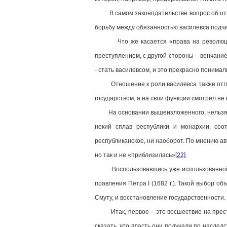
В самом законодательстве вопрос об ответ
борьбу между обязанностью василевса подчи
Что же касается «права на революцию»,
преступлением, с другой стороны – венчани
- стать василевсом, и это прекрасно понима
Отношение к роли василевса также отличал
государством, а на свои функции смотрел не
На основании вышеизложенного, нельзя гов
некий сплав республики и монархии, со
республиканское, ни наоборот. По мнению ав
но так и не «приблизилась»
[22]
.
Воспользовавшись уже использованной стру
правления Петра I (1682 г.). Такой выбор о
Смуту, и восстановление государственности.
Итак, первое – это восшествие на престо
сказать, что власть они получали по наслед