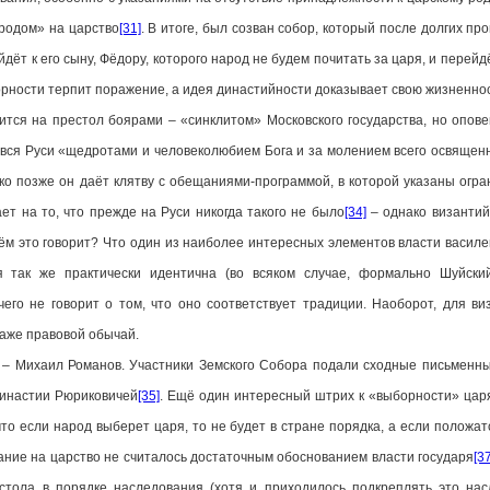
ародом» на царство
[31]
. В итоге, был созван собор, который после долгих пр
йдёт к его сыну, Фёдору, которого народ не будем почитать за царя, и перей
рности терпит поражение, а идея династийности доказывает свою жизненност
на престол боярами – «синклитом» Московского государства, но опове
 вся Руси «щедротами и человеколюбием Бога и за молением всего освящен
ько позже он даёт клятву с обещаниями-программой, в которой указаны огра
ет на то, что прежде на Руси никогда такого не было
[34]
– однако византий
 чём это говорит? Что один из наиболее интересных элементов власти василе
 так же практически идентична (во всяком случае, формально Шуйски
чего не говорит о том, что оно соответствует традиции. Наоборот, для ви
даже правовой обычай.
хаил Романов. Участники Земского Собора подали сходные письменные
династии Рюриковичей
[35]
. Ещё один интересный штрих к «выборности» цар
что если народ выберет царя, то не будет в стране порядка, а если положа
рание на царство не считалось достаточным обоснованием власти государя
[3
естола в порядке наследования (хотя и приходилось подкреплять это н