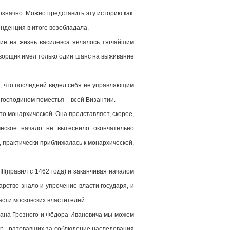
значно. Можно представить эту историю как
нденция в итоге возобладала.
 на жизнь василевса являлось тягчайшим
оворщик имел только один шанс на выживание
, что последний видел себя не управляющим
я господином поместья – всей Византии.
 монархической. Она представляет, скорее,
еское начало не вытеснило окончательно
, практически приближалась к монархической,
(правил с 1462 года) и заканчивая началом
арство знало и упрочение власти государя, и
асти московских властителей.
ана Грозного и Фёдора Ивановича мы можем
бояр, ратовавших за соблюдение наследования