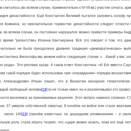
 считалось (во всяком случае, применительно к IV-VII вв.) участие сената, ар
я династийности. Ещё Константин Великий пытался заложить основу пр
я Комнина, но окончательное торжество династийности следует отнести к
и, во всяком случае, он постоянно нарушался: можно привести примеры Андр
о время “регентства» Иоанна Кантакузина. Всё это говорит о том, что д
ончательно не была преодолена древняя традиция «демократических» вы
онстантина Философа мы можем найти следующие строки: «…Какой у вас злой
го рода». Это реплика хазар. А таков ответ Константина: «И Бог вместо Саул
же такой порядок будет использован при «оправдании» порядка восшествия 
 Александрович Ильин пишет, что в Византии монархия теоретически 
аждый свободный человек
[18]
(и не только имел, но и реализовывал это право)
ти василевса за принимаемые решения. Этот вопрос намного сложнее. Стати
тии, 37 умерли собственной смертью, 8 погибли на войне или стали жертвам
г. около 140
[19]
(причём известных по дошедшим упоминаниям – а скольк
льную роль стала играть теория, что «царя можно искать, пока его ещё нет
ониат.