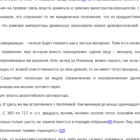
ание на прямую связь власти доминуса и римских магистратов-принцепсов, 
знавали, что сохраняют то же юридическое положение, что их предшествен
 что римские императоры (доминусы) признавали скорее демократический (
одержцах - нельзя будет говорить как о чистых монархах. Тому есть неско
ения, при котором власть принадлежит одном лицу – монарху, полу
 принимаемые им решения. Или, вслед за Ильиным, можно сказать так: если 
боден от всякой ответственности за свои деяния, то он имеет титул монарха,
 Существует несколько её видов: ограниченная и неограниченная (дел
знакам они вполне соответствуют.
т власть византийского автократора.
 здесь же мы встречаемся с проблемой. Как минимум до конца одиннадцато
 С 383 по 717 гг. н.э. двадцать восемь человек носили титул (назовём ег
оторых только шесть не заняли престол в порядке избрания
[9]
.Иоанн Лид опр
 обозначения термин «принцепс»
[10]
.
тву, то нормативно-правового акта либо иного схожего документа, упоряд