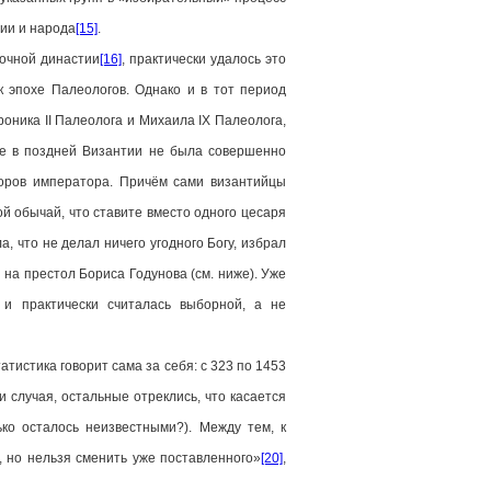
мии и народа
[15]
.
очной династии
[16]
, практически удалось это
 эпохе Палеологов. Однако и в тот период
оника II Палеолога и Михаила IX Палеолога,
аже в поздней Византии не была совершенно
боров императора. Причём сами византийцы
 обычай, что ставите вместо одного цесаря
а, что не делал ничего угодного Богу, избрал
на престол Бориса Годунова (см. ниже). Уже
и практически считалась выборной, а не
.
стика говорит сама за себя: с 323 по 1453
и случая, остальные отреклись, что касается
о осталось неизвестными?). Между тем, к
, но нельзя сменить уже поставленного»
[20]
,