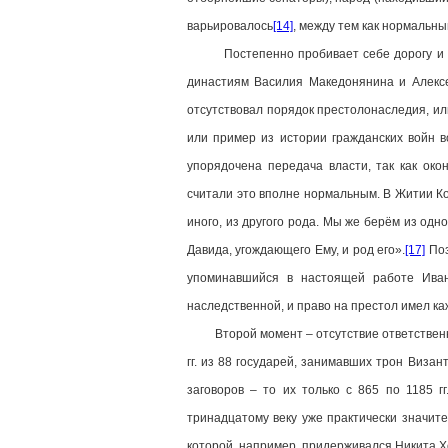
варьировалось
[14]
, между тем как нормальным
Постепенно пробивает себе дорогу и иде
династиям Василия Македонянина и Алексе
отсутствовал порядок престолонаследия, ил
или пример из истории гражданских войн в
упорядочена передача власти, так как ок
считали это вполне нормальным. В Житии К
иного, из другого рода. Мы же берём из одно
Давида, угождающего Ему, и род его».
[17]
Поз
упоминавшийся в настоящей работе Иван
наследственной, и право на престол имел к
Второй момент – отсутствие ответственнос
гг. из 88 государей, занимавших трон Визан
заговоров – то их только с 865 по 1185 г
тринадцатому веку уже практически значите
которой, например, придерживался Никита Х