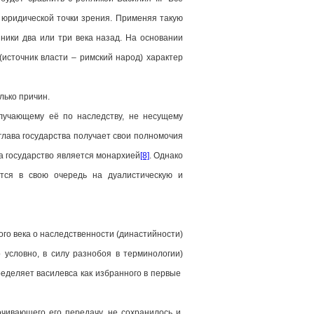
с юридической точки зрения. Применяя такую
ники два или три века назад. На основании
источник власти – римский народ) характер
лько причин.
чающему её по наследству, не несущему
глава государства получает свои полномочия
 а государство является монархией
[8]
. Однако
ится в свою очередь на дуалистическую и
го века о наследственности (династийности)
о условно, в силу разнобоя в терминологии)
еделяет василевса как избранного в первые
очивающего его передачу, не сохранилось и,