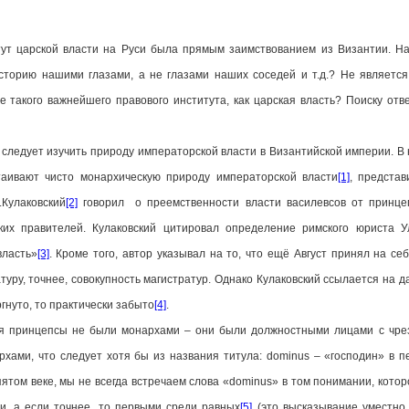
ут царской власти на Руси была прямым заимствованием из Византии. На
сторию нашими глазами, а не глазами наших соседей и т.д.? Не является
е такого важнейшего правового института, как царская власть? Поиску от
дует изучить природу императорской власти в Византийской империи. В 
таивают чисто монархическую природу императорской власти
[1]
, предста
.Кулаковский
[2]
говорил о преемственности власти василевсов от принцеп
ких правителей. Кулаковский цитировал определение римского юриста У
власть»
[3]
. Кроме того, автор указывал на то, что ещё Август принял на се
атуру, точнее, совокупность магистратур. Однако Кулаковский ссылается на д
гнуто, то практически забыто
[4]
.
ия принцепсы не были монархами – они были должностными лицами с чре
ами, что следует хотя бы из названия титула: dominus – «господин» в пер
том веке, мы не всегда встречаем слова «dominus» в том понимании, кото
и, а если точнее, то первыми среди равных
[5]
(это высказывание уместно 