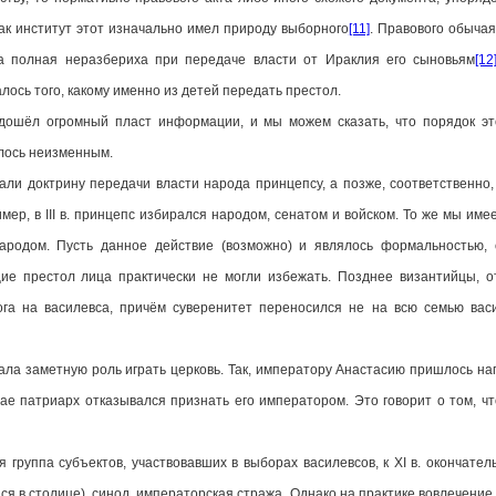
 как институт этот изначально имел природу выборного
[11]
. Правового обычая
ла полная неразбериха при передаче власти от Ираклия его сыновьям
[12
лось того, какому именно из детей передать престол.
дошёл огромный пласт информации, и мы можем сказать, что порядок эт
алось неизменным.
трину передачи власти народа принцепсу, а позже, соответственно, в
р, в III в. принцепс избирался народом, сенатом и войском. То же мы имеем
родом. Пусть данное действие (возможно) и являлось формальностью, 
ие престол лица практически не могли избежать. Позднее византийцы, о
га на василевса, причём суверенитет переносился не на всю семью васи
заметную роль играть церковь. Так, императору Анастасию пришлось нап
ае патриарх отказывался признать его императором. Это говорит о том, чт
па субъектов, участвовавших в выборах василевсов, к XI в. окончател
я в столице), синод, императорская стража. Однако на практике вовлечение