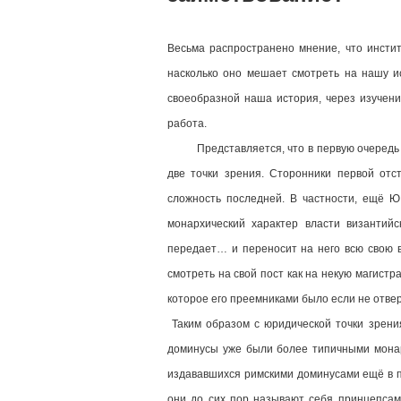
Весьма распространено мнение, что инстит
насколько оно мешает смотреть на нашу и
своеобразной наша история, через изучени
работа.
Представляется, что в первую очередь сле
две точки зрения. Сторонники первой отс
сложность последней. В частности, ещё Ю
монархический характер власти византийс
передает… и переносит на него всю свою 
смотреть на свой пост как на некую магистр
которое его преемниками было если не отвер
Таким образом с юридической точки зрен
доминусы уже были более типичными монарх
издававшихся римскими доминусами ещё в пя
они до сих пор называют себя принцепсам