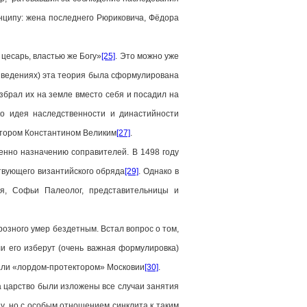
нципу: жена последнего Рюриковича, Фёдора
цесарь, властью же Богу»
[25]
. Это можно уже
изведениях) эта теория была сформулирована
збрал их на земле вместо себя и посадил на
о идея наследственности и династийности
ратором Константином Великим
[27]
.
енно назначению соправителей. В 1498 году
ствующего византийского обряда
[29]
. Однако в
я, Софьи Палеолог, представительницы и
озного умер бездетным. Встал вопрос о том,
ли его изберут (очень важная формулировка)
вали «лордом-протектором» Московии
[30]
.
 царство были изложены все случаи занятия
у, но с особым отношением синклита к таким