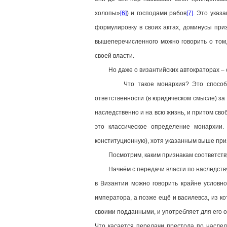
холопы»
[6]
) и господами рабов
[7]
. Это указ
формулировку в своих актах, доминусы при
вышеперечисленного можно говорить о том,
своей власти.
Но даже о византийских автократорах – сам
Что такое монархия? Это способ правл
ответственности (в юридическом смысле) за
наследственно и на всю жизнь, и притом сво
это классическое определение монархии.
конституционную), хотя указанным выше при
Посмотрим, каким признакам соответствуе
Начнём с передачи власти по наследству. И
в Византии можно говорить крайне условно.
императора, а позже ещё и василевса, из к
своими подданными, и употребляет для его
Что касается передачи престола по наследс