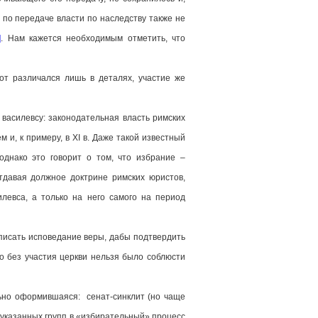
 по передаче власти по наследству также не
]
. Нам кажется необходимым отметить, что
от различался лишь в деталях, участие же
асилевсу: законодательная власть римских
 и, к примеру, в XI в. Даже такой известный
однако это говорит о том, что избрание –
тдавая должное доктрине римских юристов,
левса, а только на него самого на период
исать исповедание веры, дабы подтвердить
о без участия церкви нельзя было соблюсти
ьно оформившаяся: сенат-синклит (но чаще
 указанных групп в «избирательный» процесс