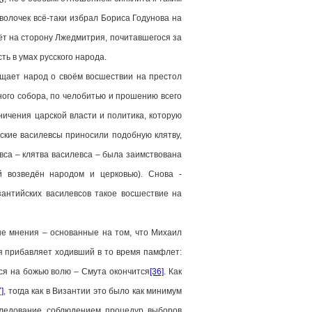
оволочек всё-таки избрал Бориса Годунова на
дёт на сторону Лжедмитрия, почитавшегося за
ь в умах русского народа.
щает народ о своём восшествии на престол
ного собора, по челобитью и прошению всего
ничения царской власти и политика, которую
ские василевсы приносили подобную клятву,
вса – клятва василевса – была заимствована
й возведён народом и церковью). Снова -
зантийских василевсов такое восшествие на
 мнения – основанные на том, что Михаил
я прибавляет ходивший в то время памфлет:
тся на божью волю – Смута окончится
[36]
. Как
7]
, тогда как в Византии это было как минимум
аследование соблюдением процедур выборов