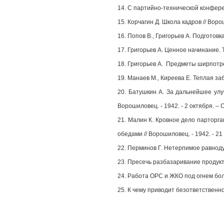
14. С партийно-технической конферен
15. Корчагин Д. Школа кадров // Воро
16. Попов В., Григорьев А. Подготовка
17. Григорьев А. Ценное начинание. Т
18. Григорьев А. Предметы ширпотреб
19. Манаев М., Киреева Е. Теплая заб
20. Батушкин А. За дальнейшее улу
Ворошиловец. - 1942. - 2 октября. – 
21. Малин К. Кровное дело парторга
обедами // Ворошиловец. - 1942. - 21 
22. Перминов Г. Нетерпимое равнодуш
23. Пресечь разбазаривание продукто
24. Работа ОРС и ЖКО под огнем боль
25. К чему приводит безответственнос