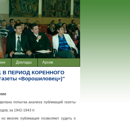
вки
Доклады
Архив
1 В ПЕРИОД КОРЕННОГО
азеты «Ворошиловец»)"
кого
делана попытка анализа публикаций газеты
ов, за 1942-1943 гг.
, но многие публикация позволяют судить о