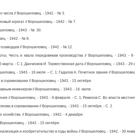
 числа // Ворошиловец. - 1942. - № 3.
овый агрегат // Ворошиловец. - 1942. - № 7.
иловец. - 1943. - № 30.
ц. - 1942. - № 8.
заводцев // Ворошиловец. - 1942. - № 12.
; Честь и хвала передовикам производства // Ворошиловец. - 1943. - 9 ф
6 марта. - С.1; Данченков И. Торжественная дата // Ворошиловец. – 1943. - 29 
овец. - 1943. - 16 июля. – С. 1; Гадалов А. Почетное звание // Ворошиловец. –
 соревновании // Ворошиловец. - 1943. - 15 октября.
авным инженером // Ворошиловец. - 1943. - 16 июля.
ние // Ворошиловец. - 1943. - 9 февраля. - С. 1; Ремизов С. Во власти местни
зма в соревновании // Ворошиловец. - 1943. - 15 октября. - С. 2.
 хозяйства // Ворошиловец. - 1942. - 4 декабря.
Ворошиловец. - 1943. - 15 октября.
онализация и изобретательство в годы войны // Ворошиловец. - 1942. - 30 янва