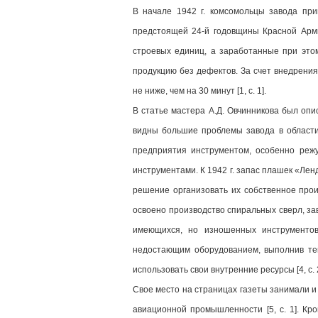
В начале 1942 г. комсомольцы завода пр
предстоящей 24-й годовщины Красной Арми
строевых единиц, а заработанные при это
продукцию без дефектов. За счет внедрени
не ниже, чем на 30 минут [1, c. 1].
В статье мастера А.Д. Овчинникова был опис
видны большие проблемы завода в области
предприятия инструментом, особенно реж
инструментами. К 1942 г. запас плашек «Лен
решение организовать их собственное прои
освоено производство спиральных сверл, з
имеющихся, но изношенных инструментов
недостающим оборудованием, выполнив те
использовать свои внутренние ресурсы [4, c. 2
Свое место на страницах газеты занимали 
авиационной промышленности [5, c. 1]. Кр