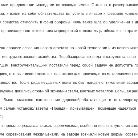
иняли предложение молодежи автозавода имени Сталина о развертывании
и, и взяли на себя обязательства выпустить в январе и феврале компле
м средства отчислить в фонд обороны. Речь также шла об увеличении в д
я организационно-технических мероприятий комсомольцы обязались сократи
ан процесс освоения нового агрегата по новой технологии и из нового мате
 инструментального хозяйства. Перебазирование ряда инструментальных
ущим. Инструментальщики поставили перед собой задачу не допустить п
дис», которые использовались на станках для производства металлических и
зводство. После ряда неудачных попыток был найден оптимальный вариант и
аводчане добились огромной экономии стали, цветных металлов. Большая ра
. Было налажено изготовление деревообрабатывающих и металлорежу
м самым установку газеты «Правда», призывавшей поменьше надеяться 
].
и вопросы
социалистического соревнования,
особенно после вступления зав
оме соревнования между цехами, на заводе возникли новые формы соревн