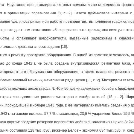
нта. Неустанно пропагандировался опыт комсомольско-молодежных фронто
м в организации соревнования [8, c. 2]. Газета публиковала интервью с
нимание уделялось ритмичной работе предприятия, выполнению графика, пов
», и это дает нам возможность беспрерывного контроля»; «на всех участках
боты и сглаживают шероховатости, вызванные задержками в снабжени
ергались недостатки в производстве [10].
ься к ремонту заводского оборудования. В одной из заметок отмечалось, чт
ако до конца 1942 г. не была создана внутризаводская ремонтная база,
межремонтного обслуживания оборудования, а также планового ремонта в 
леме: главный механик, начальники ряда цехов [11, c. 2]. Материалы газе
 работа ведущих цехов завода № 40 и 50, где «надлежащей борьбы с бракоделам
атривалось движение рационализаторов и изобретателей [13, c. 2]. Ши
и, проходившей в ноябре 1943 года. В её материалах имелись сведения о д
43 г. на заводе имелось 57,7 % стахановцев, 23,6 % ударников. Более 15,5 
нию внутризаводских резервов первенства добились коллективы цехов Зайчи
мия составила 128 тыс. руб., инженер Белов – экономия 634 тыс. руб., и сок