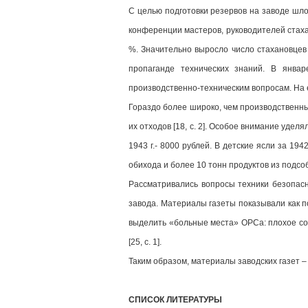
С целью подготовки резервов на заводе шл
конференции мастеров, руководителей стаха
%. Значительно выросло число стахановцев -
пропаганде технических знаний. В янва
производственно-техническим вопросам. На е
Гораздо более широко, чем производственн
их отходов [18, c. 2]. Особое внимание удел
1943 г.- 8000 рублей. В детские ясли за 1
обихода и более 10 тонн продуктов из подсобн
Рассматривались вопросы техники безопасн
завода. Материалы газеты показывали как п
выделить «больные места» ОРСа: плохое сост
[25, c. 1].
Таким образом, материалы заводских газет –
СПИСОК ЛИТЕРАТУРЫ