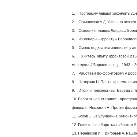
1. Программу января закончить 21-го
2. Овчинников А.Д. Успешно освоен н
3. Освоение плашек Лендис // Ворош
4. Инженеры – фронту // Ворошилове
5. Смело подхватим инициативу авто
6. Учитесь опыту фронтовой работы
молодежи // Ворошиловец. - 1943. - 2
7. Работаем по-фронтовому // Ворошил
8. Некоркин Н. Против формализма в
9. Итоги и перспективы. Беседа с гл
10. Работать по старинке - преступле
февраля; Некоркин Н. Против формали
11. Боков С. За улучшение ремонтного
12. Решительно бороться с браком // 
13. Перевозов И., Григорьев А. Раци