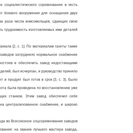
 социалистического соревнования в честь
кт боевого вооружения для оснащения двух
ва раза числа комсомольцев, сдающих свою
ть трудоемкость изготовляемых ими деталей
риала [2, c. 1]. По материалам газеты также
 заводов затруднило нормальное снабжение
ростоев и обеспечить завод недостающими
зделий, был исчерпан, и руководство приняло
 продукт был готов в срок [3, c. 3]. Было
бота была проведена по восстановлению уже
щих станков. Этим завод обеспечил себя
на централизованное снабжение, и широко
ода во Всесоюзное соцсоревнование заводов
ования: на звание лучшего мастера завода,