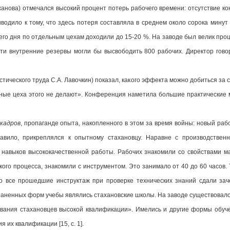
жанова) отмечался высокий процент потерь рабочего времени: отсутствие ко
водило к тому, что здесь потеря составляла в среднем около сорока минут 
его дня по отдельным цехам доходили до 15-20 %. На заводе был велик про
и внутренние резервы могли бы высвободить 800 рабочих. Директор говор
тического труда С.А. Лавочкин) показал, какого эффекта можно добиться за 
нные цеха этого не делают». Конференция наметила большие практические
кадров
, пропаганде опыта, накопленного в этом за время войны: новый раб
правило, прикреплялся к опытному стахановцу. Наравне с производстве
 навыков высококачественной работы. Рабочих знакомили со свойствами м
ского процесса, знакомили с инструментом. Это занимало от 40 до 60 часов.
что все прошедшие инструктаж при проверке технических знаний сдали за
раненных форм учебы являлись стахановские школы. На заводе существовал
ания стахановцев высокой квалификации». Имелись и другие формы обуче
их квалификации [15, c. 1].