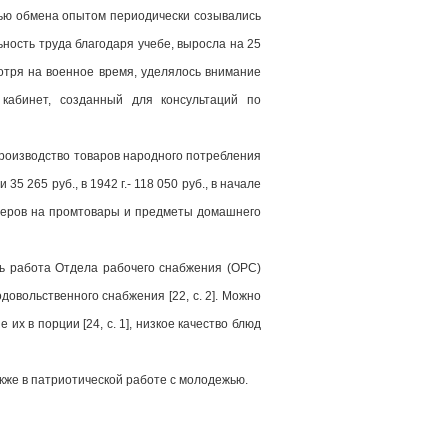
лью обмена опытом периодически созывались
ность труда благодаря учебе, выросла на 25
смотря на военное время, уделялось внимание
кабинет, созданный для консультаций по
роизводство товаров народного потребления
 265 руб., в 1942 г.- 118 050 руб., в начале
ордеров на промтовары и предметы домашнего
сь работа Отдела рабочего снабжения (ОРС)
овольственного снабжения [22, c. 2]. Можно
х в порции [24, c. 1], низкое качество блюд
акже в патриотической работе с молодежью.