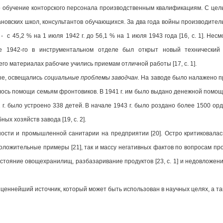
о обучение конторского персонала производственным квалификациям. С це
новских школ, консультантов обучающихся. За два года войны производитель
 с 45,2 % на 1 июля 1942 г. до 56,1 % на 1 июля 1943 года [16, c. 1]. Не
ре 1942-го в инструментальном отделе был открыт новый технический 
го материалах рабочие учились приемам отличной работы [17, c. 1].
ые, освещались
социальные проблемы заводчан.
На заводе было налажено п
ялось помощи семьям фронтовиков. В 1941 г. им было выдано денежной помощи 35
942 г. было устроено 338 детей. В начале 1943 г. было роздано более 1500 
ых хозяйств завода [19, c. 2].
ости и промышленной санитарии на предприятии [20]. Остро критиковала
оложительные примеры [21], так и массу негативных фактов по вопросам прод
ояние овощехранилищ, разбазаривание продуктов [23, c. 1] и недовложение и
 ценнейший источник, который может быть использован в научных целях, а т