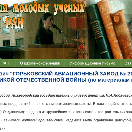
И РАН
О школе-конференции
Информационное письмо
Зая
еевич "ГОРЬКОВСКИЙ АВИАЦИОННЫЙ ЗАВОД № 2
КОЙ ОТЕЧЕСТВЕННОЙ ВОЙНЫ (по материалам г
ссии, Нижегородский государственный университет им. Н.И. Лобачевс
ых предприятий являются многотиражные газеты. В настоящей статье с
С. Орджоникидзе, одного из крупнейших советских самолетостроительных завод
а» занимали
вопросы производства
. Редакция была ограничена цензурой
ени.