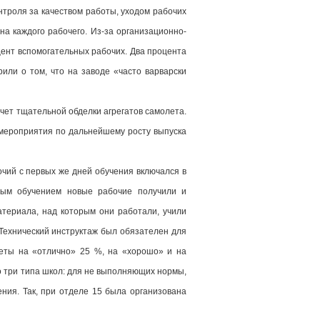
нтроля за качеством работы, уходом рабочих
на каждого рабочего. Из-за организационно-
цент вспомогательных рабочих. Два процента
или о том, что на заводе «часто варварски
счет тщательной обделки агрегатов самолета.
 мероприятия по дальнейшему росту выпуска
очий с первых же дней обучения включался в
нным обучением новые рабочие получили и
атериала, над которым они работали, учили
 Технический инструктаж был обязателен для
четы на «отлично» 25 %, на «хорошо» и на
о три типа школ: для не выполняющих нормы,
ния. Так, при отделе 15 была организована