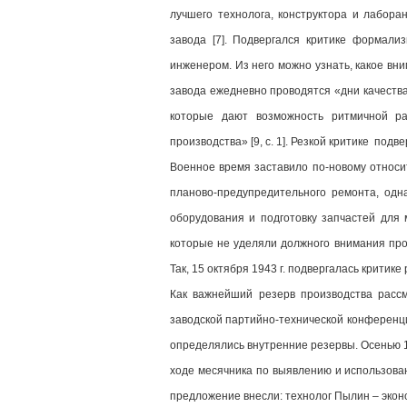
лучшего технолога, конструктора и лабора
завода [7]. Подвергался критике формализ
инженером. Из него можно узнать, какое в
завода ежедневно проводятся «дни качества
которые дают возможность ритмичной ра
производства» [9, c. 1]. Резкой критике подв
Военное время заставило по-новому относит
планово-предупредительного ремонта, одн
оборудования и подготовку запчастей для 
которые не уделяли должного внимания проб
Так, 15 октября 1943 г. подвергалась критике
Как важнейший резерв производства рассм
заводской партийно-технической конференци
определялись внутренние резервы. Осенью 19
ходе месячника по выявлению и использова
предложение внесли: технолог Пылин – эконо