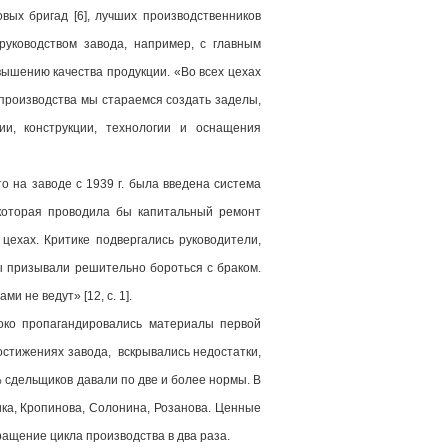
вых бригад [6], лучших производственников
 руководством завода, например, с главным
ышению качества продукции. «Во всех цехах
 производства мы стараемся создать заделы,
и, конструкции, технологии и оснащения
о на заводе с 1939 г. была введена система
 которая проводила бы капитальный ремонт
цехах. Критике подвергались руководители,
ты призывали решительно бороться с браком.
и не ведут» [12, c. 1].
роко пропагандировались материалы первой
остижениях завода, вскрывались недостатки,
% сдельщиков давали по две и более нормы. В
ка, Кропинова, Солонина, Розанова. Ценные
ращение цикла производства в два раза.