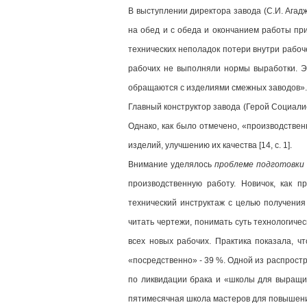
В выступлении директора завода (С.И. Агад
на обед и с обеда и окончанием работы при
технических неполадок потери внутри рабоч
рабочих не выполняли нормы выработки. Эт
обращаются с изделиями смежных заводов».
Главный конструктор завода (Герой Социалис
Однако, как было отмечено, «производстве
изделий, улучшению их качества [14, c. 1].
Внимание уделялось
проблеме подготовки 
производственную работу. Новичок, как 
технический инструктаж с целью получения
читать чертежи, понимать суть технологиче
всех новых рабочих. Практика показала, 
«посредственно» - 39 %. Одной из распрост
по ликвидации брака и «школы для выращив
пятимесячная школа мастеров для повышения 