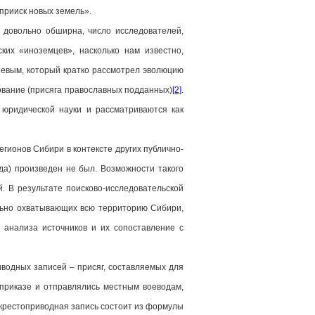
«прииск новых земель».
а довольно обширна, число исследователей,
их «иноземцев», насколько нам известно,
невым, который кратко рассмотрел эволюцию
ование (присяга православных подданных)
[2]
.
 юридической науки и рассматриваются как
ионов Сибири в контексте других публично-
да) произведен не был. Возможности такого
. В результате поисково-исследовательской
льно охватывающих всю территорию Сибири,
 анализа источников и их сопоставление с
водных записей – присяг, составляемых для
приказе и отправлялись местным воеводам,
 крестоприводная запись состоит из формулы