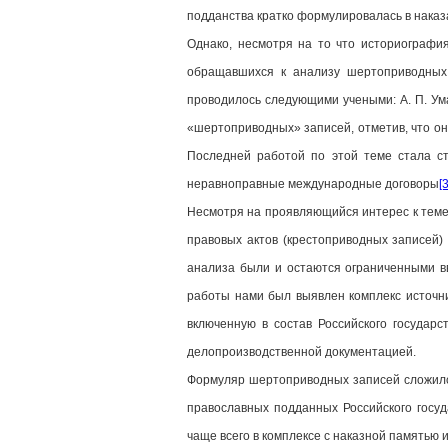
подданства кратко формулировалась в наказ
Однако, несмотря на то что историография
обращавшихся к анализу шертоприводных 
проводилось следующими учеными: А. П. Ума
«шертоприводных» записей, отметив, что он
Последней работой по этой теме стала ст
неравноправные международные договоры
[3
Несмотря на проявляющийся интерес к теме
правовых актов (крестоприводных записей)
анализа были и остаются ограниченными вв
работы нами был выявлен комплекс источн
включенную в состав Российского государ
делопроизводственной документацией.
Формуляр шертоприводных записей сложился
православных подданных Российского госу
чаще всего в комплексе с наказной памятью