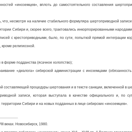
ностей «иноземцев», вплоть до самостоятельного составления шертопр
, что, несмотря на наличие стабильного формуляра шертоприводной записи,
итории Сибири и, скорее всего, трактовались инкорпорированными народами
сей с крестоприводными, было, по сути, попыткой прямой интеграции ко
, кроме религиозной.
 в форме подданства (ясачное холопство);
аивание «диалога» сибирской администрации с иноземцами (обязанность 
ой составляющей процедуры шертования и в тексте санкции, включенной в ш
иводной записи, которая выступала в качестве официального и, по сут
 территории Сибири и на новых подданных в лице сибирских «иноземцев».
III веках. Новосибирск, 1980.