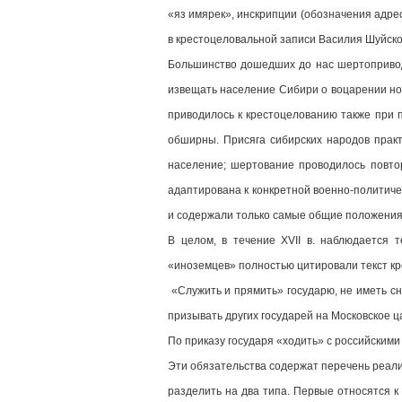
«яз имярек», инскрипции (обозначения адре
в крестоцеловальной записи Василия Шуйског
Большинство дошедших до нас шертоприводны
извещать население Сибири о воцарении но
приводилось к крестоцелованию также при 
обширны. Присяга сибирских народов практ
население; шертование проводилось повто
адаптирована к конкретной военно-политиче
и содержали только самые общие положения
В целом, в течение XVII в. наблюдается 
«иноземцев» полностью цитировали текст кр
«Служить и прямить» государю, не иметь с
призывать других государей на Московское ц
По приказу государя «ходить» с российскими
Эти обязательства содержат перечень реали
разделить на два типа. Первые относятся к