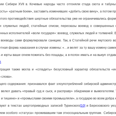
и Сибири XVII в. Кочевые народы часто отгоняли стада скота и табун
ость» «ратным боем», заставить изменивших «добить свою вину», а потом про
рытого противодействия шертные обязательства уже не ограничивались фор
ки служилых людей, статейные списки, пересказы воевод о совершенных п
нных исполнителей «воли государя»: воевод, служилых людей и толмачей. 
, воеводы сами формулировали санкцию. Так, в Статейной речи якутского 
етная форма наказания в случае измены: «…и велят за ту вашу измену самих
 и юрты ваши огнем пожигать без пощады, а в полон имать и на выкуп отдава
]
.
трация также могла и «сгладить» безусловный характер обязательств «и
 слова».
го содержания: признавался факт злоупотреблений сибирской администра
 велел давать «правый суд и сыск, и расправу» обидчикам и вымогателям.
е и тишине» и «промыслами своими промышляли», а государю во всем добра 
уют в текстах шертоприводных записей Туринского
[10]
и Березовского уез
нием особого «статуса» проживавшим там этносоциальным группам. Сибирс