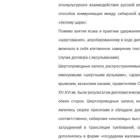
этнокультурного взаимодействия русской 
способов коммуникации между сибирской 
«белому царю».
Помимо взятия ясака и практики удержания
«шертования», апробированному в ходе дип
включало в себя клятвенное заверение тек
случае договора с мусульманами).
Шертоприводные записи, распространяемые 
именуемыми «шертными ярлыками», «докон
крымским, казанским ханами, правителями 
XV˗XVI вв. были результатом дипломатически
обеих сторон. Шертоприводные записи, к
являлись скорее присягами и обладали дов
соответственно, сибирские «иноземцы» выс
затруднений в трансляции требований, 
дополнялись в форме «государева жалован