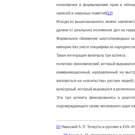
полномочия в формулировке прав и обязан
записей и наказных памятей
[12]
.
Исходя из вышесказанного, можно заключить
далеки от реального положения дел на терр
Формальное сближение шертоприводных запи
империи без учета специфики их народности
Такая интеграция включала три аспекта:
политико-экономический, который выражался
коммуникационный, направленный на выстр
жаловаться на «насильства» русских людей);
культурный, который выражался в религиозн
Эти три аспекта фиксировались в шертопр
подтверждающего право московского царя на
[1]
Уманский А. П. Телеуты и русские в XVII–XV