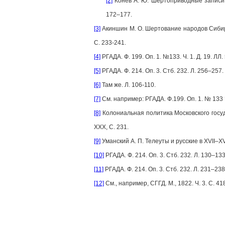
[2]
Конев А. Ю. Шертоприводные записи и 
172–177.
[3]
Акиншин М. О. Шертование народов Сибири 
С. 233-241.
[4]
РГАДА. Ф. 199. Оп. 1. №133. Ч. 1. Д. 19. ЛЛ.
[5]
РГАДА. Ф. 214. Оп. 3. Стб. 232. Л. 256–257.
[6]
Там же. Л. 106-110.
[7]
См. например: РГАДА. Ф.199. Оп. 1. № 133 Ч. 
[8]
Колониальная политика Московского государ
XXX, С. 231.
[9]
Уманский А. П. Телеуты и русские в XVII–XVI
[10]
РГАДА. Ф. 214. Оп. 3. Стб. 232. Л. 130–133
[11]
РГАДА. Ф. 214. Оп. 3. Стб. 232. Л. 231–238
[12]
См., например, СГГД. М., 1822. Ч. 3. С. 41