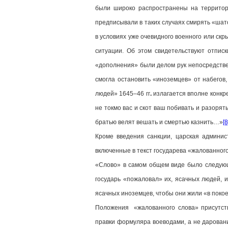
были широко распространены на территори
предписывали в таких случаях смирять «шат
в условиях уже очевидного военного или ск
ситуации. Об этом свидетельствуют отпис
«дополнения» были делом рук непосредстве
смогла остановить «иноземцев» от набегов
людей» 1645–46 гг
.
излагается вполне конкр
не токмо вас и скот ваш побивать и разорять
братью велят вешать и смертью казнить…»
[8
Кроме введения санкции, царская админис
включенные в текст государева «жалованного
«Слово» в самом общем виде было следующе
государь «пожаловал» их, ясачных людей, и
ясачных иноземцев, чтобы они жили «в поко
Положения «жалованного слова» присутств
правки формуляра воеводами, а не дарова