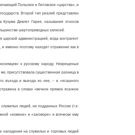
ключающий Польское и Литовское «царства», и
 государств. Второй тип реалий представлен
а Кучума Девлет Гирея, называния этносов
большинстве шертоприводных записей.
 царской администрацией, когда контрагент
), и именно поэтому находят отражение как в
иноземцев» к русскому народу. Некрещеные
о же, присутствовала существенная разница в
го въезда и выезда из нее, – и «ясашного
 отражена в словах «вечное прямое ясачное
 служилых людей, ни подданных России (т.е.
ожной «измене» и «заговоре» и всячески ему
ые нападения на служилых и торговых людей