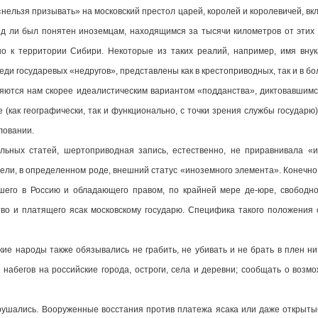
«нельзя призывать» на московский престол царей, королей и королевичей, в
ряд ли был понятен иноземцам, находящимся за тысячи километров от этих
о к территории Сибири. Некоторые из таких реалий, например, имя внук
реди государевых «недругов», представлены как в крестоприводных, так и в 
ляются нам скорее идеалистическим вариантом «подданства», диктовавшимся
 (как географически, так и функционально, с точки зрения службы государю
ловании.
ьных статей, шертоприводная запись, естественно, не приравнивала «
имели, в определенном роде, внешний статус «иноземного элемента». Конечн
шего в Россию и обладающего правом, по крайней мере де-юре, свободно
во и платящего ясак московскому государю. Специфика такого положения
ие народы также обязывались не грабить, не убивать и не брать в плен ни
набегов на российские города, остроги, села и деревни; сообщать о возм
рушались. Вооруженные восстания против платежа ясака или даже открыт