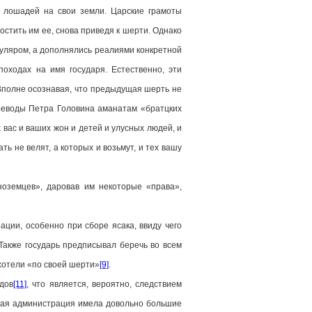
ы лошадей на свои земли. Царские грамоты
стить им ее, снова приведя к шерти. Однако
муляром, а дополнялись реалиями конкретной
оходах на имя государя. Естественно, эти
Вполне осознавая, что предыдущая шерть не
воеводы Петра Головина аманатам «братцких
 вас и ваших жон и детей и улусных людей, и
ть не велят, а которых и возьмут, и тех вашу
ноземцев», даровав им некоторые «права»,
ции, особенно при сборе ясака, ввиду чего
 Также государь предписывал беречь во всем
хотели «по своей шерти»
[9]
.
дов
[11]
, что является, вероятно, следствием
кая администрация имела довольно большие