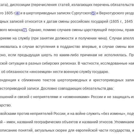
сата), диспозиции (перечисления статей, излагающих перечень обязательств 
о 1605 г.
[4]
и в шертоприводных записях Сургутского
[5]
и Верхотурского уезд
х записей относится к датам смены российских государей (1605 г., 1645 г.
вого монарха
[7]
. Однако, помимо случаев смены царствующей персоны, прав
приеме на службу (при занятии должности и получении чина). Случаи апе
иковалась в случае вступления в подданство впервые, в случае смены вое
рно, если предыдущая шерть по каким-либо причинам не исполнялась. П
ской ситуации в разных сибирских регионах. В частности, исследованные н
 об обязанности «иноземцев» нести военную службу государю.
тенденция к сближению текстов шертоприводных и крестоприводных запис
естоприводной записи. Дословно совпадающих обязательств два:
ношений и связей с неприятелями и «изменниками» России и не защищать их
арство.
 войсками против неприятелей России, и на войне служить «без измены», по
й – имен, названий географических объектов и названий этносов. Упомина
 описанию понятий, актуальных скорее для европейской части государства, 