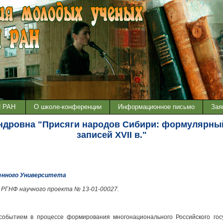
И РАН
О школе-конференции
Информационное письмо
Зая
андровна "Присяги народов Сибири: формулярны
записей XVII в."
енного Университета
 РГНФ научного проекта № 13-01-00027.
обытием в процессе формирования многонационального Российского госу