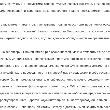
власти и русских с нерусскими этносоциумами разных культурных типов н
администрацией и коренным населением, что делало необходимым прав
 заложников – аманатов, навязывание политических норм подчинения осу
ломатических отношений Великого княжества Московского с татарскими хан
ста шертоприводной записи, подтвержденное обрядом (если контрагентами 
на территории Сибири, имели ряд особенностей. Можно отметить явное разл
чальными ярлыками», «присяжными листами», которые заключались с пра
Сибирского юрта), и шертоприводными записями XVII в., используемыми на
х миссий, часто переводились на татарский язык и содержали в себе условия
оторые были предназначены для сибирских «иноземцев», содержали толь
ольно устойчивым формуляром. Кроме того, в XVII в. реализовывалась пр
лушивали текст в переводе толмача и имели лишь «образное представление
сформулированных царской администрацией в шертоприводной записи, 
ного слова» – специальной статьи, которую должны были зачитывать вое