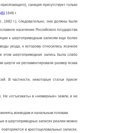
присягающего), санкция присутствует только
а
[6]
1646 г.
, 1682 г.), следовательно, они должны были
ославное население Российского государства
лляции к шертоприводным записям еще более
воды уезда, к которому относились ясачное
ри этом шертоприводная запись была слабо
ами шерти не регламентировали размер ясака
ей. В частности, некоторые статьи присяг
. Не «отъезжать» в «немирные» земли, и не
дчиняясь воеводам и начальным головам.
емые в шертоприводных записях реалии можно
и повторяются в крестоцеловальных записях.