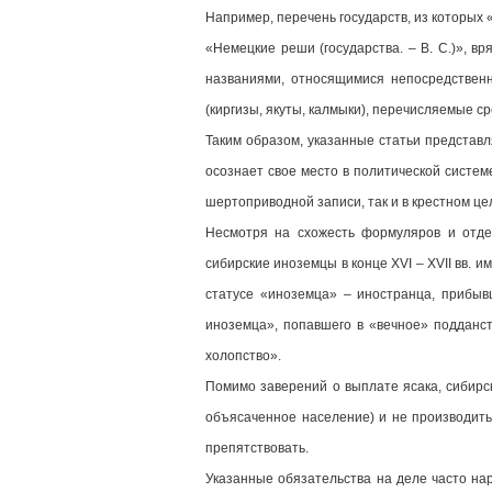
Например, перечень государств, из которых 
«Немецкие реши (государства. – В. С.)», в
названиями, относящимися непосредственн
(киргизы, якуты, калмыки), перечисляемые с
Таким образом, указанные статьи представ
осознает свое место в политической системе
шертоприводной записи, так и в крестном це
Несмотря на схожесть формуляров и отдел
сибирские иноземцы в конце XVI – XVII вв. 
статусе «иноземца» – иностранца, прибыв
иноземца», попавшего в «вечное» подданст
холопство».
Помимо заверений о выплате ясака, сибирск
объясаченное население) и не производить 
препятствовать.
Указанные обязательства на деле часто на