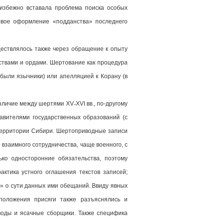
еизбежно вставала проблема поиска особых
овое оформление «подданства» последнего
ществлялось также через обращение к опыту
ствами и ордами. Шертование как процедура
были язычники) или апелляцией к Корану (в
ичие между шертями XV˗XVI вв., по-другому
вителями государственных образований (с
 территории Сибири. Шертоприводные записи
 взаимного сотрудничества, чаще военного, с
ко односторонние обязательства, поэтому
актика устного оглашения текстов записей;
» о сути данных ими обещаний. Ввиду явных
положения присяги также разъяснялись и
воды и ясачные сборщики. Также специфика