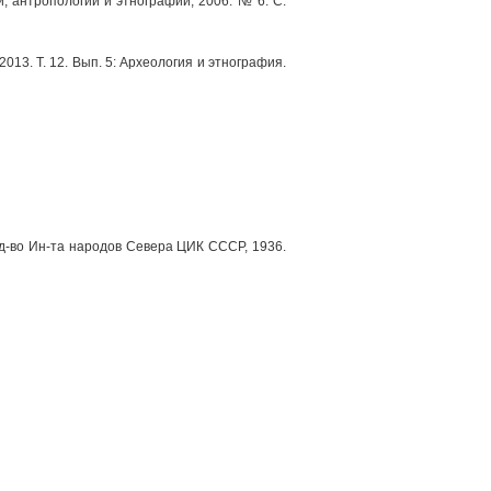
и, антропологии и этнографии, 2006. № 6. С.
13. Т. 12. Вып. 5: Археология и этнография.
 Изд‑во Ин‑та народов Севера ЦИК СССР, 1936.