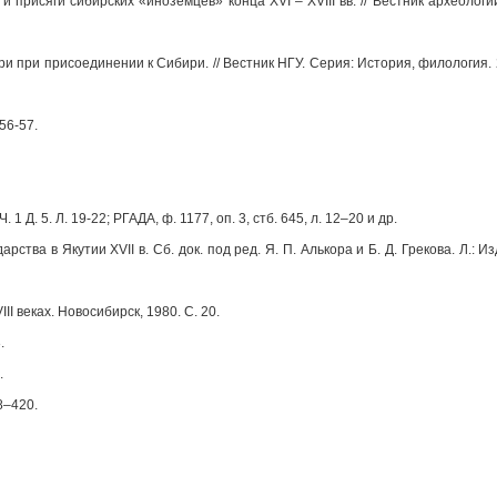
присяги сибирских «иноземцев» конца XVI – XVIII вв. // Вестник археологи
при присоединении к Сибири. // Вестник НГУ. Серия: История, филология. 20
 56-57.
1 Д. 5. Л. 19-22; РГАДА, ф. 1177, оп. 3, стб. 645, л. 12–20 и др.
ства в Якутии XVII в. Сб. док. под ред. Я. П. Алькора и Б. Д. Грекова. Л.:
II веках. Новосибирск, 1980. С. 20.
.
.
8–420.