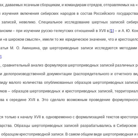
ах, даваемых ясачным сборщикам, и командирам отрядов, отправляемых на 
 изучения включения сибирских народов в состав Российского государств
записей, невелико. Специальное исследование шертных записей сибирск
нским – при изучении русско‑телеутских отношений в XVII в.
[1]
– и А. Ю. Ко
и «в широком смысле», имели то же юридическое значение, что и крестоцел
атья М. О. Акиншина, где шерториводные записи исследуются методами
]
.
, сравнительный анализ формуляров шертоприводных записей различных рег
 и делопроизводственной документации (распорядительного и отчетного ви
иду малого количества опубликованных образцов шертоприводных записей
иков – образцов шертоприводных и крестоприводных записей, территориа
ства к середине XVII в. Это сделало возможным проведение формулярного
 только к началу XVII в. одновременно с формализацией текстов крестопри
дарства. Образцы шертоприводных записей разрабатывались в Сибирском 
 и образцом крестоприводной записи. В самом общем виде шертоприводная и